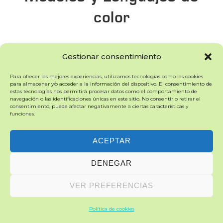
color
Gestionar consentimiento
Estos son los diferentes modos de color mas
utilizados en diseño y artes gráficas. Se subdividen en
Para ofrecer las mejores experiencias, utilizamos tecnologías como las cookies
para almacenar y/o acceder a la información del dispositivo. El consentimiento de
aditivos
(rgb, lab),
sustractivos
(cmyk). Tambien
estas tecnologías nos permitirá procesar datos como el comportamiento de
existen
lenguajes de color
(Pantone, Ral, Ncs), que
navegación o las identificaciones únicas en este sitio. No consentir o retirar el
consentimiento, puede afectar negativamente a ciertas características y
permiten homeginizar los colores para distintas
funciones.
aplicaciones y proveedores.
ACEPTAR
Continue Reading
DENEGAR
VER PREFERENCIAS
Política de cookies