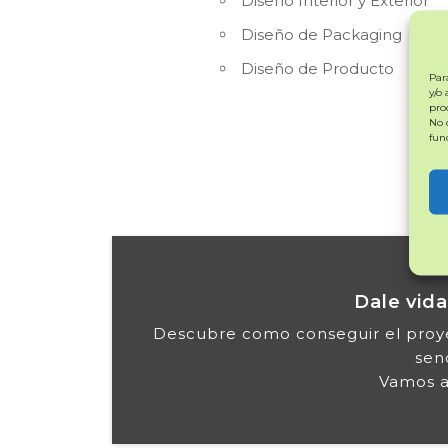
Diseño Interior y Exterior
Diseño de Packaging
Diseño de Producto
Par
y/o
pro
No 
fun
Dale vida
Descubre como conseguir el proye
senc
Vamos a 