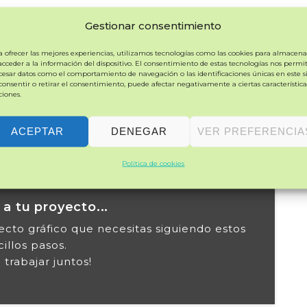
Gestión de contenidos.
Gestionar consentimiento
Configuración de redes
a ofrecer las mejores experiencias, utilizamos tecnologías como las cookies para almacena
sociales
 acceder a la información del dispositivo. El consentimiento de estas tecnologías nos permit
cesar datos como el comportamiento de navegación o las identificaciones únicas en este si
consentir o retirar el consentimiento, puede afectar negativamente a ciertas característica
ciones.
CONSULTA NUESTROS PLANES
ACEPTAR
DENEGAR
VER PREFERENCIA
Política de cookies
 a tu proyecto...
cto gráfico que necesitas siguiendo estos
illos pasos.
trabajar juntos!