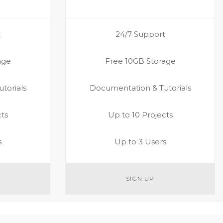
t
24/7 Support
age
Free 10GB Storage
torials
Documentation & Tutorials
cts
Up to 10 Projects
s
Up to 3 Users
SIGN UP