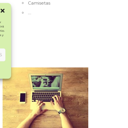
Camisetas
…
r
irá
tio.
s y
S